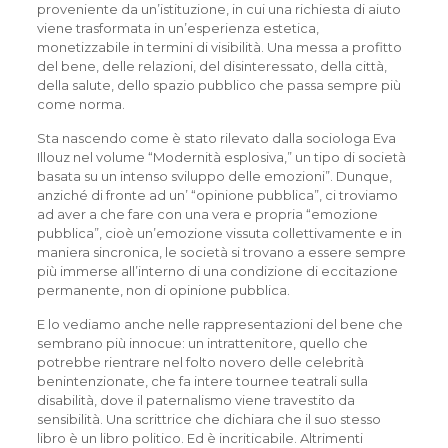
proveniente da un’istituzione, in cui una richiesta di aiuto
viene trasformata in un’esperienza estetica,
monetizzabile in termini di visibilità. Una messa a profitto
del bene, delle relazioni, del disinteressato, della città,
della salute, dello spazio pubblico che passa sempre più
come norma.
Sta nascendo come è stato rilevato dalla sociologa Eva
Illouz nel volume “Modernità esplosiva,” un tipo di società
basata su un intenso sviluppo delle emozioni”. Dunque,
anziché di fronte ad un’ “opinione pubblica”, ci troviamo
ad aver a che fare con una vera e propria “emozione
pubblica”, cioè un’emozione vissuta collettivamente e in
maniera sincronica, le società si trovano a essere sempre
più immerse all’interno di una condizione di eccitazione
permanente, non di opinione pubblica.
E lo vediamo anche nelle rappresentazioni del bene che
sembrano più innocue: un intrattenitore, quello che
potrebbe rientrare nel folto novero delle celebrità
benintenzionate, che fa intere tournee teatrali sulla
disabilità, dove il paternalismo viene travestito da
sensibilità. Una scrittrice che dichiara che il suo stesso
libro è un libro politico. Ed è incriticabile. Altrimenti