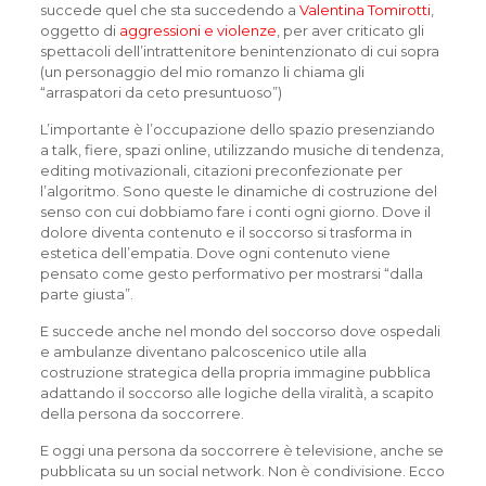
succede quel che sta succedendo a
Valentina Tomirotti
,
oggetto di
aggressioni e violenze
, per aver criticato gli
spettacoli dell’intrattenitore benintenzionato di cui sopra
(un personaggio del mio romanzo li chiama gli
“arraspatori da ceto presuntuoso”)
L’importante è l’occupazione dello spazio presenziando
a talk, fiere, spazi online, utilizzando musiche di tendenza,
editing motivazionali, citazioni preconfezionate per
l’algoritmo. Sono queste le dinamiche di costruzione del
senso con cui dobbiamo fare i conti ogni giorno. Dove il
dolore diventa contenuto e il soccorso si trasforma in
estetica dell’empatia. Dove ogni contenuto viene
pensato come gesto performativo per mostrarsi “dalla
parte giusta”.
E succede anche nel mondo del soccorso dove ospedali
e ambulanze diventano palcoscenico utile alla
costruzione strategica della propria immagine pubblica
adattando il soccorso alle logiche della viralità, a scapito
della persona da soccorrere.
E oggi una persona da soccorrere è televisione, anche se
pubblicata su un social network. Non è condivisione. Ecco