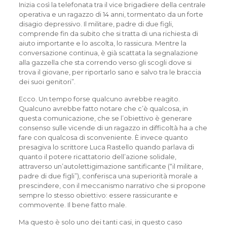
Inizia così la telefonata tra il vice brigadiere della centrale
operativa e un ragazzo di 14 anni, tormentato da un forte
disagio depressivo. Il militare, padre di due figli,
comprende fin da subito che si tratta di una richiesta di
aiuto importante e lo ascolta, lo rassicura. Mentre la
conversazione continua, è già scattata la segnalazione
alla gazzella che sta correndo verso gli scogli dove si
trova il giovane, per riportarlo sano e salvo tra le braccia
dei suoi genitori”.
Ecco. Un tempo forse qualcuno avrebbe reagito.
Qualcuno avrebbe fatto notare che c’è qualcosa, in
questa comunicazione, che se l’obiettivo è generare
consenso sulle vicende di un ragazzo in difficoltà ha a che
fare con qualcosa di sconveniente. È invece quanto
presagiva lo scrittore Luca Rastello quando parlava di
quanto il potere ricattatorio dell’azione solidale,
attraverso un’autolettigimazione santificante (“il militare,
padre di due figli”), conferisca una superiorità morale a
prescindere, con il meccanismo narrativo che si propone
sempre lo stesso obiettivo: essere rassicurante e
commovente. Il bene fatto male.
Ma questo è solo uno dei tanti casi, in questo caso